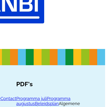
PDF's
e
Contact
Programma juli
Programma
augustus
Beleidsplan
Algemene