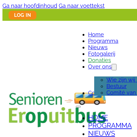
Ga naar hoofdinhoud
Ga naar voettekst
LOG IN
Home
Programma
Nieuws
Fotogalerij
Donaties
Over ons
Wie zijn wij
Bestuur
Comité van
Contact
HOME
PROGRAMMA
NIEUWS