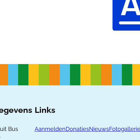
egevens
Links
uit Bus
Aanmelden
Donaties
Nieuws
Fotogalleri
1